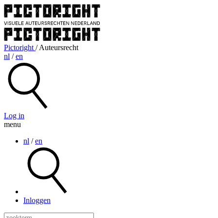
Pictoright
/ Auteursrecht
nl
/
en
Log in
menu
nl
/
en
Inloggen