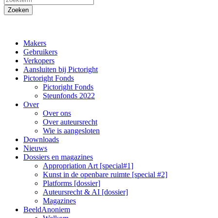
Makers
Gebruikers
Verkopers
Aansluiten bij Pictoright
Pictoright Fonds
Pictoright Fonds
Steunfonds 2022
Over
Over ons
Over auteursrecht
Wie is aangesloten
Downloads
Nieuws
Dossiers en magazines
Appropriation Art [special#1]
Kunst in de openbare ruimte [special #2]
Platforms [dossier]
Auteursrecht & AI [dossier]
Magazines
BeeldAnoniem