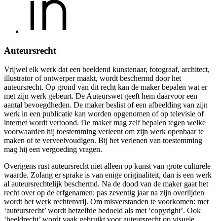
Auteursrecht
Vrijwel elk werk dat een beeldend kunstenaar, fotograaf, architect,
illustrator of ontwerper maakt, wordt beschermd door het
auteursrecht. Op grond van dit recht kan de maker bepalen wat er
met zijn werk gebeurt. De Auteurswet geeft hem daarvoor een
aantal bevoegdheden. De maker beslist of een afbeelding van zijn
werk in een publicatie kan worden opgenomen of op televisie of
internet wordt vertoond. De maker mag zelf bepalen tegen welke
voorwaarden hij toestemming verleent om zijn werk openbaar te
maken of te verveelvoudigen. Bij het verlenen van toestemming
mag hij een vergoeding vragen.
Overigens rust auteursrecht niet alleen op kunst van grote culturele
waarde. Zolang er sprake is van enige originaliteit, dan is een werk
al auteursrechtelijk beschermd. Na de dood van de maker gaat het
recht over op de erfgenamen; pas zeventig jaar na zijn overlijden
wordt het werk rechtenvrij. Om misverstanden te voorkomen: met
‘auteursrecht’ wordt hetzelfde bedoeld als met ‘copyright’. Ook
‘beeldrecht’ wordt vaak gebruikt voor auteursrecht op visuele